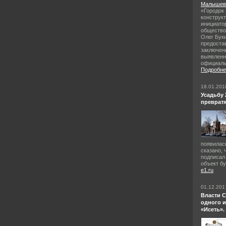
Малышева
«Городок 
конструк
инициато
общество
Олег Бук
предоста
заключен
выявленн
официаль
Подробнее
18.01.201
Усадьбу
превратя
появилась
сказано,
подписал
объект бу
e1.ru
01.12.201
Власти 
одного 
«Исеть».