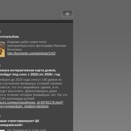
3
фотоальбом.
Издание работ известного
екатеринбургского фотографа Николая
Боченина
http://bochenin.com/artphoto/1/42/
1
вана интерактивная карта домов,
пойдут под снос с 2022г.по 2025г. год
нбурге до 2025 года снесут 140 домов по
е улучшения жилищных условий горожан.
ается, что это аварийные здания, а их
будут расселять. Демонтировать дома
ся в течение четырех ближайших лет. На это
2,84 миллиарда рублей.
ww.e1.ru/news/spool/news_id-69792176.html?
ce=yxnews&utm_medium=desktop
1
маше отреставрируют ЦК
икидзевский»
На Уралмаше в этом году