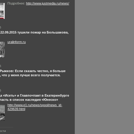
Подробнее:
http://www.justmedia.ru/news/
5
22.09.2015 тушили пожар на Большакова,
uralinform.ru
5
Рыжков: Если сказать честно, я больше
, что у меня лучше всего получается.
5
а «Исеть» и Главпочтамт в Екатеринбурге
пасть в список наследия «Юнеско»
http://www.e1.ru/news/spool/news_id-
429639.html
ости