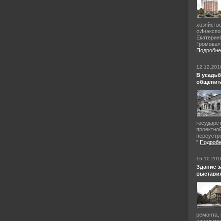
хозяйств
«Инэкспо
Екатерин
Громова»
Подробне
12.12.201
В усадьб
общепит
государс
проектно
переустр
"
Подроб
16.10.201
Здание 
выставил
ремонта, 