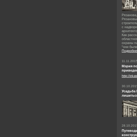
Рязанова,
Рязановы
строител
с надвор
архитект
Как расс
областно
охраны п
"они были
Подробне
11.11.201
Мэрия по
приведен
http://eka
30.10.201
Усадьба 
лишиться
28.10.201
Путевод
конструк