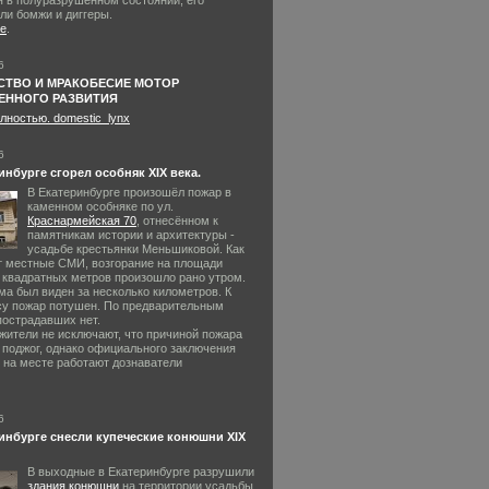
я в полуразрушенном состоянии, его
ли бомжи и диггеры.
е
.
6
СТВО И МРАКОБЕСИЕ МОТОР
ЕННОГО РАЗВИТИЯ
лностью. domestic_lynx
6
инбурге сгорел особняк XIX века.
В Екатеринбурге произошёл пожар в
каменном особняке по ул.
Краснармейская 70
, отнесённом к
памятникам истории и архитектуры -
усадьбе крестьянки Меньшиковой. Как
 местные СМИ, возгорание на площади
а квадратных метров произошло рано утром.
ма был виден за несколько километров. К
су пожар потушен. По предварительным
пострадавших нет.
жители не исключают, что причиной пожара
 поджог, однако официального заключения
- на месте работают дознаватели
6
инбурге снесли купеческие конюшни XIX
В выходные в Екатеринбурге разрушили
здания конюшни
на территории усадьбы