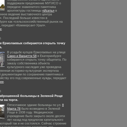
поддержали предложение МУГИСО о
передаче знаменитого памятника
архитектуры гостиницы
«Исеть»
в
енное ведение выставочного центра
». Последний больше известен в
бурге как «сельскохозяйственный рынок на
, передает «Коммерсант-Урал».
е
.
6
е Ермолаевых собираются открыть точку
а.
В усадьбе купцов Ермолаевых на улице
Сакко и Ванцетти 58
в Екатеринбурге
собираются открыть точку общепита. По
заказу собственника объекта
культурного наследия уже проведена
твенная историко-культурная экспертиза
й документации по сохранению памятника и
ойству его под современные нужды, передает
нее
.
6
заброшенной больницы в Зеленой Роще
и на торги.
Пятиэтажное здание больницы по ул.
8
Марта 78
было возведено в Зеленой
Роще в 1938 году. Медицинское
учреждение было закрыто около десяти
лет назад под предлогом капитального
который так и не состоялся. Сейчас строение