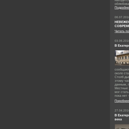
находитс
облюбова
Подробне
06.07.201
НЕВЕЖЕ
СОВРЕМ
Читать по
03.06.201
В Екатер
сообщают
около ст
Столб ды
этому ча
данным, 
Местные 
мог стать
пока нет 
Поробнее
27.04.201
В Екатер
века