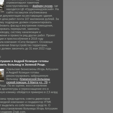
отремонтируют памятник
конструктивизма —
фабрику-кухню
, где
находится ЦК «Орджоникидзевский». На
сайте госзакупок опубликована
ая документация на реставрацию здания.
 цена работ почти 107 миллионов рублей. За
мму подрядчик должен отремонтировать
обновить фасад и внутренние помещения,
ировать перекрытия, заменить
оводку, систему канализации и
ения и провести ряд других работ. Проект
ии и приспособления в 2018 году
ала компания «Сити-билдинг». Основные
включая благоустройство территории,
 должен закончить до 31 мая 2022 года.
0
лтушкин и Андрей Козицын готовы
вить больницу в Зеленой Роще.
Уральские бизнесмены Игорь Алтушкин
и Андрей Козицын готовы
реконструировать заброшенную
больницу (
Клинической больницы
скорой помощи. 8 Марта ул., 78
) в
Роще. По их оценке, восстановление
а архитектуры и переоснащение его в
ную клинику обойдется примерно в 2,5 млрд
ранш председатель совета директоров
 медной компании» и гендиректор УГМК
т выделить из собственных средств. О
о восстановлению больницы Игорь Алтушкин
л изданию Znak.com.