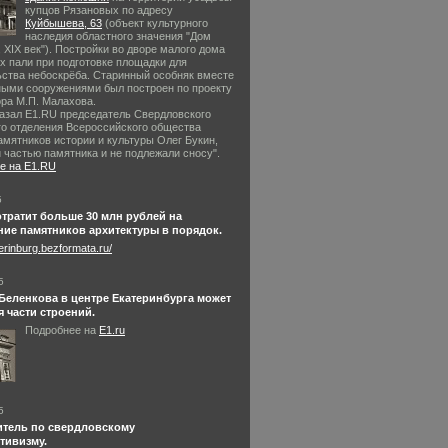
купцов Рязановых по адресу
Куйбышева, 63
(объект культурного
наследия областного значения "Дом
 XIX век"). Постройки во дворе малого дома
х пали при подготовке площадки для
ьства небоскрёба. Старинный особняк вместе
ными сооружениями был построен по проекту
ора М.П. Малахова.
казал Е1.RU председатель Свердловского
го отделения Всероссийского общества
амятников истории и культуры Олег Букин,
 частью памятника и не подлежали сносу".
е на E1.RU
5
тратит больше 30 млн рублей на
ие памятников архитектуры в порядок.
terinburg.bezformata.ru/
5
Беленкова в центре Екатеринбурга может
 части строений.
Подробнее на
E1.ru
5
итель по свердловскому
тивизму.