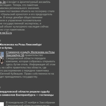
, 2е
и входит в архитектурный ансамбль
юстиции». Теперь это памятник
тивизма регионального значения,
рами постановки объекта на госохрану стало
 «Уральский хронотоп» и его председатель
ин. В конце декабря общественники
вили в управление положительное
ие государственной экспертизы, и
ый объект культурного наследия сейчас
но стал памятником.
 на E1.ru
8
 Железнова на Розы Люксембург
т в бутик.
Старинную усадьбу Железнова на Розы
Люксембург 56
правительство
Свердловской области передало
компании, которая собралась открывать
здесь бутик-отель. Информация об этом
 на сайте правительства области, где
 что распоряжение о передаче памятника
 Евгений Куйвашев. Право собственности на
дет принадлежать государству.
7
Свердловской области решили судьбу
из символов Екатеринбурга — гостиницы
В понедельник 27 ноября в Заксобрании
Свердловской области единогласно