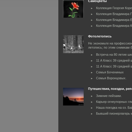
Самоцветы
Коллекция Георгия Кор
Коллекция Владимира 
Коллекция Владимира 
Коллекция Владимира 
Фотолетопись
Не экономьте на профессио
летопись; по этим снимкам б
Встреча на 80 летие ш
11 А Класс 39 средней 
11 А Класс 39 средней 
Семья Бочениных
Семья Воронцовых.
Путешествия, поездки, реп
Зимние пейзажи.
Карьер огнеупорных гл
Наша поездка на оз. Ба
Бывший пионерлагерь и