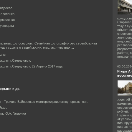
ендясева
Пелепенко
конкурсн
Ермоленко
Стартовая
Кузнецова
такую су
объект: 
отремонт
электропр
водоснабж
нальных фотосессиях. Семейная фотография это своеобразная
реставрац
удут судить о вашей жизни, мыслях, чувствах ...
разработ
работы, 
колы
подрядчик
школы. г.Свердловск.
школы. г.Свердловск. 22 Апреля 2017 года.
03.06.202
Игорь А
восстано
ортажи и др.
Зеленой 
ин. Троицко-Байновское месторождение огнеупорных глин.
памятник
йкал.
современ
рублей.
м. Ю.А. Гагарина
Первый т
«Русской
планирую
планах п
рассказа