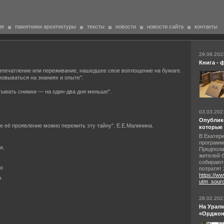
ия
памятники архитектуры
тексты
новости
новости сайта
контакты
29.09.202
Книга - 
 впечатление или переживание, нашедшее свое воплощение на бумаге.
овываться на знаниях и опыте".
тывать снимки — на один-два дня меньше".
03.03.202
Опублико
ое её проявление можно пережить эту тайну". Е.Е.Малинина.
которые 
В Екатери
программ
я.
Предполаг
жителей 
собирают
го
потратят 
https://w
.
utm_sour
28.02.202
На Урал
«Орджон