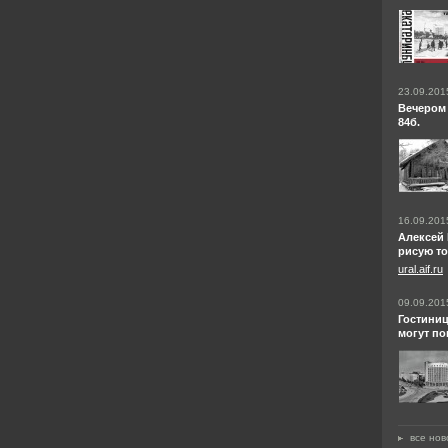
23.09.201
Вечером 
84б.
16.09.201
Алексей 
рисую то
ural.aif.ru
09.09.201
Гостиниц
могут по
все нов