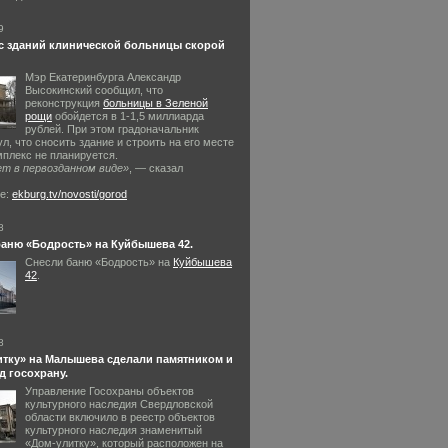
9
с зданий клинической больницы скорой
Мэр Екатеринбурга Александр
Высокинский сообщил, что
реконструкция
больницы в Зеленой
рощи
обойдется в
1-1
,5 миллиарда
рублей. При этом градоначальник
л, что сносить здание и строить на его месте
мплекс не планируется.
ет в первозданном виде»
, — сказал
е:
ekburg.tv/novosti/gorod
8
аню «Бодрость» на Куйбышева 42.
Снесли баню «Бодрость» на
Куйбышева
42
.
8
итку» на Малышева сделали памятником и
д госохрану.
Управление Госохраны объектов
культурного наследия Свердловской
области включило в реестр объектов
культурного наследия знаменитый
«Дом-улитку», который расположен на