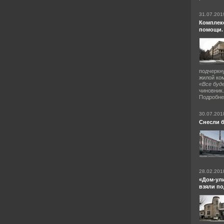
31.07.201
Комплек
помощи.
подчеркну
жилой ко
«Все буд
чиновник.
Подробне
30.07.201
Снесли б
28.02.201
«Дом-ул
взяли по