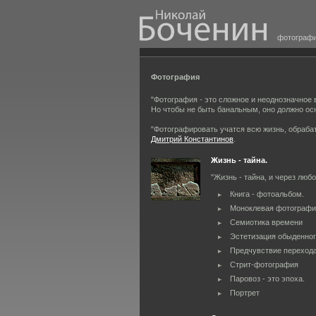
фотограф
Фотография
"Фотография - это сложное и неоднозначное
Но чтобы не быть банальным, оно должно осн
"Фотографировать учатся всю жизнь, обраба
Дмитрий Константинов
.
Жизнь - тайна.
"Жизнь - тайна, и через люб
Книга - фотоальбом.
Моноклевая фотографи
Семиотика времени
Эстетизация обыденно
Предчувствие перехода
Стрит-фотография
Паровоз - это эпоха.
Портрет