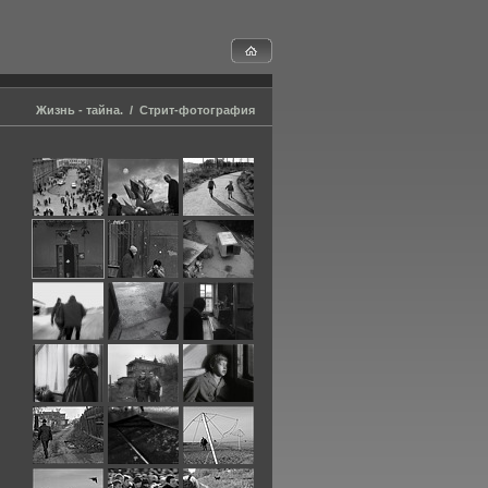
Жизнь - тайна.
/
Стрит-фотография