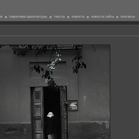
ия
памятники архитектуры
тексты
новости
новости сайта
контакты