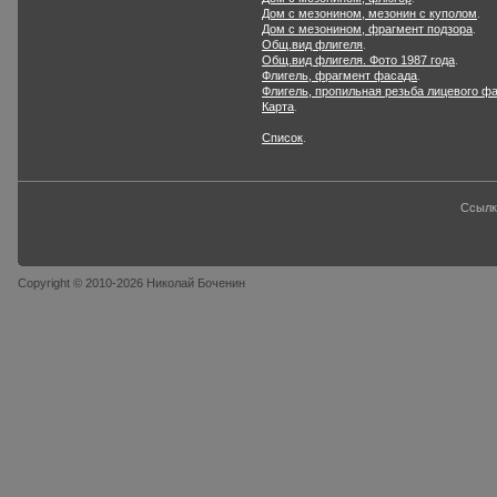
Дом с мезонином, мезонин с куполом
.
Дом с мезонином, фрагмент подзора
.
Общ.вид флигеля
.
Общ.вид флигеля. Фото 1987 года
.
Флигель, фрагмент фасада
.
Флигель, пропильная резьба лицевого ф
Карта
.
Список
.
Ссылк
Copyright © 2010-2026 Николай Боченин