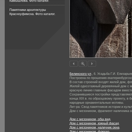
Камышлова. Фото каталог.
Памятники архитектуры
Красноуфимска. Фото каталог.
Белинского ул
., 6. Усадьба Г.И. Елизарье
Построена по прошению екатерин­бургско
В состав строений входят жилой дом, фл
Жилой одноэтажный деревянный дом с ме
красную линию главным фасадом вместе
Сохранившиеся постройки представляют 
конца XIX в. по образцовому проекту, в 
народные орнаментальные мотивы.
Лит-ра: Свод памятников истории и куль
Дом с мезонином, фрагмент наличника ок
Дом с мезонином, общ.вид
.
Дом с мезонином, южный фасад
.
Дом с мезонином, наличник окна
.
Дом с мезонином, флюгер
.