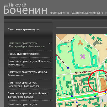
фотография
памятники архитектуры
т
Памятники архитектуры
Памятники архитектуры
г.Екатеринбурга. Фото каталог.
Пермь. (Конструктивизм).
Памятники архитектуры Невьянска.
Фото каталог.
Памятники архитектуры Ирбита.
Фото каталог.
Памятники архитектуры
Верхотурья. Фото каталог.
Памятники архитектуры Нижнего
Тагила. Фото каталог.
Памятники архитектуры