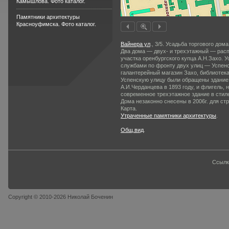
Камышлова. Фото каталог.
Памятники архитектуры
Красноуфимска. Фото каталог.
Вайнера ул
., 3/5. Усадьба торгового дома
Два дома — двух- и трехэтажный — расп
участка оренбургского купца А.Н.Захо. 
службами по фронту двух улиц — Успенс
галантерейный магазин Захо, библиотек
Успенскую улицу были обращены здание «
А.И.Черданцева в 1893 году, и флигель, 
современное трехэтажное здание в стил
Дома незаконно снесены в 2006г. для ст
Карта.
Утраченные памятники архитектуры
.
Общ.вид
.
Ссылк
Copyright © 2010-2026 Николай Боченин