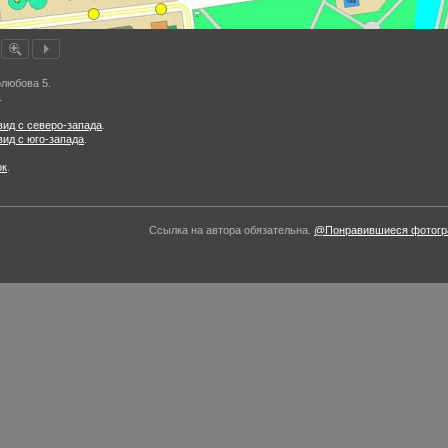
любова 5.
.
ид с северо-запада
.
ид с юго-запада
.
ок
.
Ссылка на автора обязательна.
@Понравившиеся фотогра