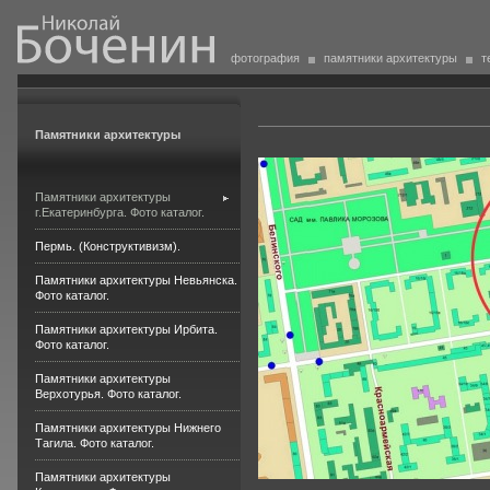
фотография
памятники архитектуры
т
Памятники архитектуры
Памятники архитектуры
г.Екатеринбурга. Фото каталог.
Пермь. (Конструктивизм).
Памятники архитектуры Невьянска.
Фото каталог.
Памятники архитектуры Ирбита.
Фото каталог.
Памятники архитектуры
Верхотурья. Фото каталог.
Памятники архитектуры Нижнего
Тагила. Фото каталог.
Памятники архитектуры