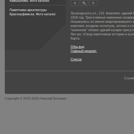
Камышлова. Фото каталог.
Памятники архитектуры
Луначарского ул., 215. Комплекс зданий
Красноуфимска. Фото каталог.
1918 год. Трехэтажные каменные казарм
Назывались по имени квартировавшего в 
комплекс входили госпиталь, аптека и 
“казенном” облике зданий казарм присут
Лит-ра: «Свод памятников истории и кул
Карта.
Общ.вид
.
Главный ризалит.
Список
.
Ссылк
Copyright © 2010-2026 Николай Боченин