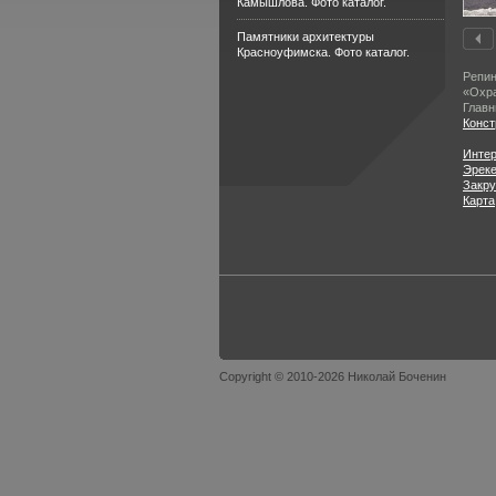
Камышлова. Фото каталог.
Памятники архитектуры
Красноуфимска. Фото каталог.
Репин
«Охра
Главн
Конст
Инте
Эреке
Закру
Карта
Copyright © 2010-2026 Николай Боченин