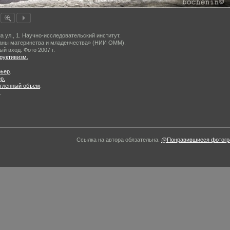
а ул., 1. Научно-исследовательский институт.
ны материнства и младенчества» (НИИ ОММ).
ый вход. Фото 2007 г.
руктивизм.
рьер
.
р.
гленный объем
.
.
Ссылка на автора обязательна.
@Понравившиеся фотогра