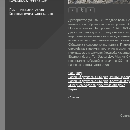
Камышлова. Фото каталог.
Памятники архитектуры
Красноуфимска. Фото каталог.
Декабристов ул., 36 -38. Усадьба Казан
комплексов, образовавшихся в районе Ал
Царского моста. Построена в
1820-1824
г
двух каменных домов — двух­этажного и 
воротами вынесенных на красную линию,
включала многочисленные хозяйс­твенные
Оба дома в фор­мах классицизма. Главн
специфика в наличии восточного скругле
помещалась молельня. Усадьба Казанце
Ека­теринбурга. Тут бывал Д.Н. Мамин-С
посещался публикой, и в начале XX в. в 
Главные ворота. Фото 2009 г.
Общ.вид
.
Главный двухэтажный дом, южный фаса
Главный двухэтажный дом, восточный ф
Интерьер подвала двухэтажного дома
.
Карта
.
Список
Ссылк