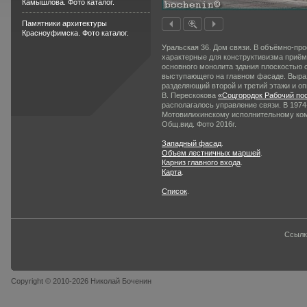
Камышлова. Фото каталог.
Памятники архитектуры
Красноуфимска. Фото каталог.
Уральская 36. Дом связи. В объёмно-п
характерные для конструктивизма приё
основного монолита здания плоскостью 
выступающего на главном фасаде. Выраз
разделяющий второй и третий этажи и оп
В. Перескокова
«Соцгородок Рабочий по
располагалось управление связи. В 1974
Мотовилихинскому исполнительному ком
Общ.вид. Фото 2016г.
Западный фасад
.
Объем лестничных маршей
.
Карниз главного входа
.
Карта
.
Список
.
Ссылк
Copyright © 2010-2026 Николай Боченин