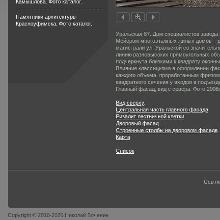
Камышлова. Фото каталог.
Памятники архитектуры
Красноуфимска. Фото каталог.
Уральская 87. Дом специалистов завода 
Мейером многоэтажных жилых домов – р
магистрали ул. Уральской со значительн
линию разновысоких прямоугольных объ
подчеркнута близкими к квадрату оконн
Влияние классицизма в оформлении фас
каждого объема, проработанным фризом,
квадратного сечения у входов в подъезд
Главный фасад, вид с севера. Фото 2008г
Вид сверху
.
Центральная часть главного фасада
.
Ризалит лестничной клетки
.
Дворовый фасад
.
Строенные столбы на дворовом фасаде
.
Карта
.
Список
.
Ссылк
Copyright © 2010-2026 Николай Боченин