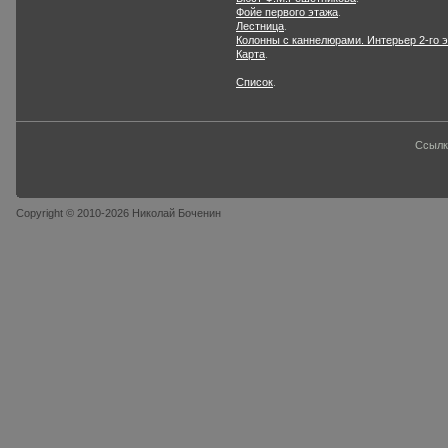
Фойе первого этажа
.
Лестница
.
Колонны с каннелюрами. Интерьер 2-го 
Карта
.
Список
.
Ссылк
Copyright © 2010-2026 Николай Боченин