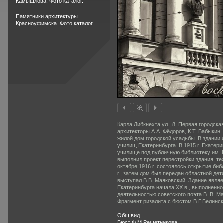
Камышлова. Фото каталог.
Памятники архитектуры
Красноуфимска. Фото каталог.
Карла Либкнехта ул., 8. Первая городская
архитекторы А.А. Фёдоров, К.Т. Бабыкин.
жилой дом город­ской усадьбы. В здании 
училищ Екатеринбурга. В 1915 г. Ека­те
училище под публич­ную библиотеку им. В
выполнил проект перестройки зда­ния, те
октябре 1916 г. состоялось открытие би
г., затем дом был передан областной детс
высту­пал В.В. Маяковский. Здание явл
Екатеринбурга начала XX в., выполненн
деятельностью совет­ского поэта В. В. М
Фрагмент ризалита с бюстом В.Г.Белинско
Общ.вид
.
Бюст Ф.М.Решетникова
.