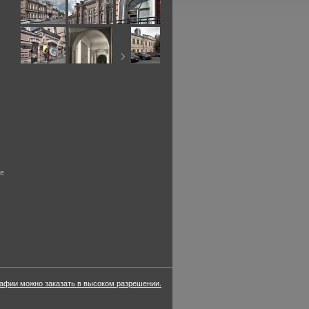
ие
фии можно заказать в высоком разрешении.