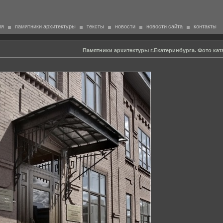
ия
памятники архитектуры
тексты
новости
новости сайта
контакты
Памятники архитектуры г.Екатеринбурга. Фото кат