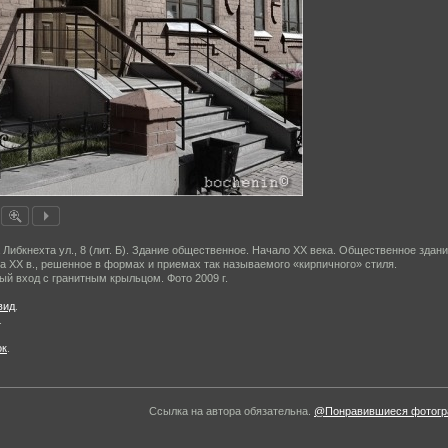
 Либкнехта ул., 8 (лит. Б). Здание общественное. Начало XX века. Общественное здан
а XX в., решен­ное в формах и приемах так называемого «кирпичного» стиля.
ый вход с гранитным крыльцом. Фото 2009 г.
вид
.
.
ок
.
Ссылка на автора обязательна.
@Понравившиеся фотогра