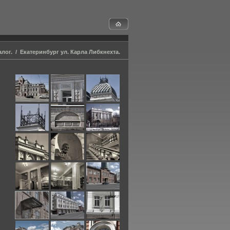
алог.
/
Екатеринбург ул. Карла Либкнехта.