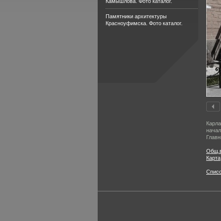
Камышлова. Фото каталог.
Памятники архитектуры
Красноуфимска. Фото каталог.
Карла
начал
Главн
Общ.
Карта
Спис