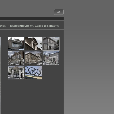
алог.
/
Екатеринбург ул. Сакко и Ванцетти