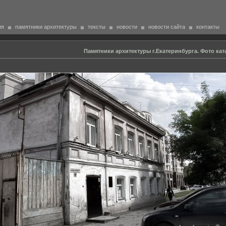
ия
памятники архитектуры
тексты
новости
новости сайта
контакты
Памятники архитектуры г.Екатеринбурга. Фото кат