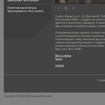
Камышлова. Фото каталог.
Памятники архитектуры
Красноуфимска. Фото каталог.
Сакко и Ванцетти ул., 52. Дом жилой. Руб
По описанию 1889 г., усадьба состояла 
флигеля и прачеч­ного заведения. В квар
Две основные постройки усадьбы слитно
Полукаменный дом занимает угловое пол
которой выделяют­ся оконные наличник
Примыкающий к нему каменный двух­эта
главного фасада пред­ставляет стандарт
распространение в обывательских дома
Вид с юга. Фото 2008 г.
Вид с севера
.
Карта
.
Список
Ссылк
Copyright © 2010-2026 Николай Боченин