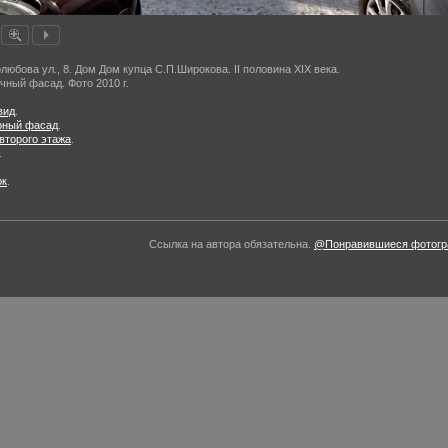
любова ул., 8. Дом Дом купца С.П.Широкова. II половина XIX века.
чный фасад. Фото 2010 г.
вид
.
рный фасад
.
второго этажа
.
.
ок
.
Ссылка на автора обязательна.
@Понравившиеся фотогра