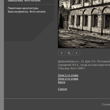
Камышлова. Фото каталог.
Памятники архитектуры
Красноуфимска. Фото каталог.
Добролюбова ул., 14. Дом У.О. Петелино
серединой XIX в., когда на классицистич
Общ.вид. Фото 1990 г.
Окна 1-го этажа
.
Окно 2-го этажа
.
Карта
.
Список
Ссылк