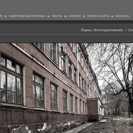
ия
памятники архитектуры
тексты
новости
новости сайта
контакты
Пермь. (Конструктивизм).
/
Со