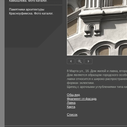
Камышлова. Фото каталог.
Памятники архитектуры
Красноуфимска. Фото каталог.
8 Марта ул., 16. Дом жилой и лавка, втор
Дом является образцом городского особн
лавки относится к широко распро­странен
формах эклектики.
Щипец с арочными углублениями типа кио
Общ.вид
.
Фрагмент гл фасада
.
Лавка
.
Карта
.
Список
.