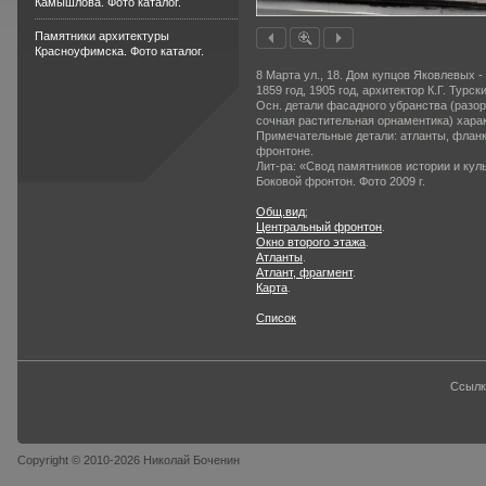
Камышлова. Фото каталог.
Памятники архитектуры
Красноуфимска. Фото каталог.
8 Марта ул., 18. Дом купцов Яковлевых -
1859 год, 1905 год, архитектор К.Г. Турски
Осн. детали фасадного убранства (разо
сочная растительная орнаментика) хара
Примечательные детали: атланты, фланк
фронтоне.
Лит-ра: «Свод памятников истории и кул
Боковой фронтон. Фото 2009 г.
Общ.вид
;
Центральный фронтон
.
Окно второго этажа
.
Атланты
.
Атлант, фрагмент
.
Карта
.
Список
Ссылк
Copyright © 2010-2026 Николай Боченин