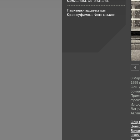
Камышлова. Фото каталог.
Памятники архитектуры
Красноуфимска. Фото каталог.
8 Мар
1859 
Осн. 
сочна
Приме
фронт
Из фо
Лит-р
Атлан
Общ.
Цент
Боков
Окно 
Атлан