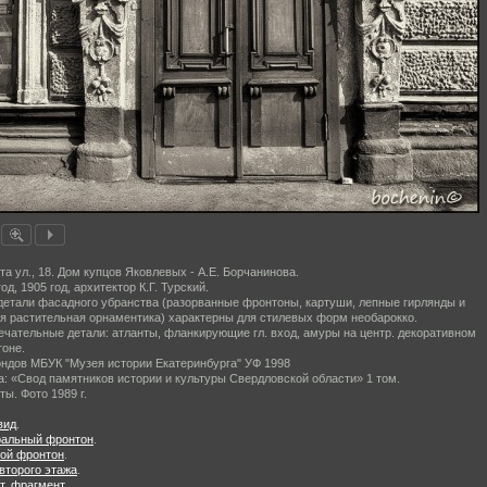
та ул., 18. Дом купцов Яковлевых - А.Е. Борчанинова.
год, 1905 год, архитектор К.Г. Турский.
детали фасадного убранства (разорванные фронтоны, картуши, лепные гирлянды и
я растительная орнаментика) характерны для стилевых форм необарокко.
чательные детали: атланты, фланкирующие гл. вход, амуры на центр. декоративном
оне.
ндов МБУК "Музея истории Екатеринбурга" УФ 1998
а: «Свод памятников истории и культуры Свердловской области» 1 том.
ты. Фото 1989 г.
вид
.
ральный фронтон
.
ой фронтон
.
второго этажа
.
т, фрагмент
.