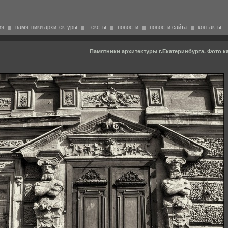
ия
памятники архитектуры
тексты
новости
новости сайта
контакты
Памятники архитектуры г.Екатеринбурга. Фото ка